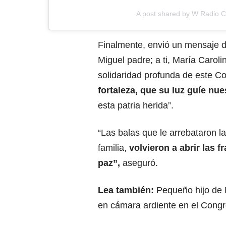
A post shared by W Radio 
Finalmente, envió un mensaje de 
Miguel padre; a ti, María Carolin
solidaridad profunda de este C
fortaleza, que su luz guíe nu
esta patria herida”.
“Las balas que le arrebataron l
familia,
volvieron a abrir las f
paz”,
aseguró.
Lea también:
Pequeño hijo de 
en cámara ardiente en el Cong