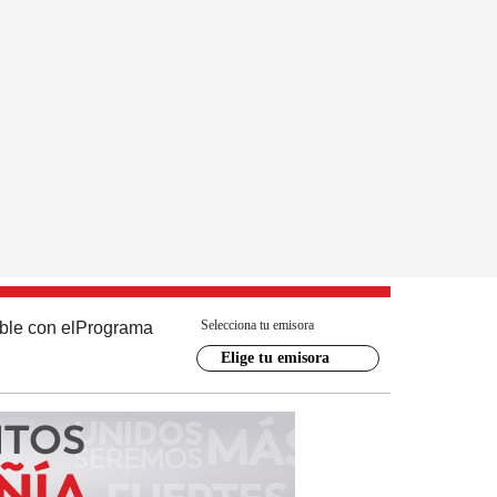
Selecciona tu emisora
ble con el
Programa
Elige tu emisora