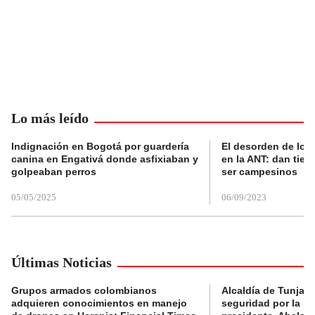
Lo más leído
Indignación en Bogotá por guardería
El desorden de los
canina en Engativá donde asfixiaban y
en la ANT: dan tier
golpeaban perros
ser campesinos
05/05/2025
06/09/2023
Últimas Noticias
Grupos armados colombianos
Alcaldía de Tunja 
adquieren conocimientos en manejo
seguridad por la p