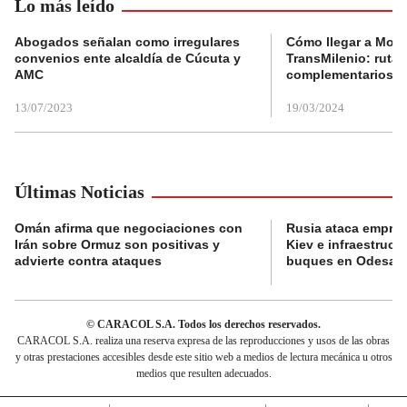
Lo más leído
Abogados señalan como irregulares
Cómo llegar a Mons
convenios ente alcaldía de Cúcuta y
TransMilenio: rutas
AMC
complementarios
13/07/2023
19/03/2024
Últimas Noticias
Omán afirma que negociaciones con
Rusia ataca empres
Irán sobre Ormuz son positivas y
Kiev e infraestructu
advierte contra ataques
buques en Odesa
© CARACOL S.A. Todos los derechos reservados.
CARACOL S.A. realiza una reserva expresa de las reproducciones y usos de las obras
y otras prestaciones accesibles desde este sitio web a medios de lectura mecánica u otros
medios que resulten adecuados.