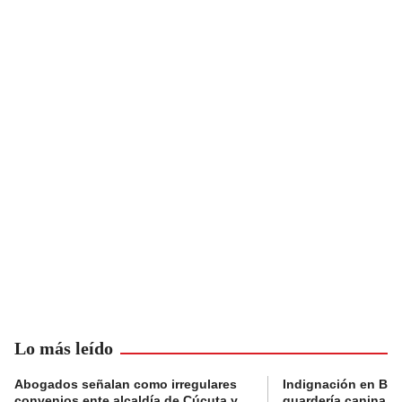
Lo más leído
Abogados señalan como irregulares
Indignación en Bog
convenios ente alcaldía de Cúcuta y
guardería canina e