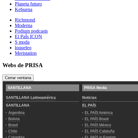
Planeta futuro
Kebuena
Richmond
Moderna
Podium podcasts
El PaÍs ICON
S moda
loqueleo
Meristation
Webs de PRISA
Cerrar ventana