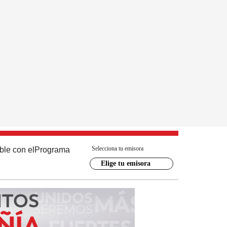
Selecciona tu emisora
ble con el
Programa
Elige tu emisora