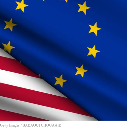
 Getty Images
/
BABAOUI CHOUAAIB