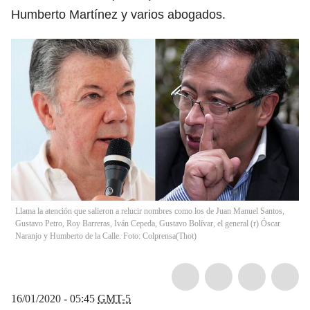
Humberto Martínez y varios abogados.
Llama la atención que salieron a relucir nombres como los de Juan Manuel Santos,
Gustavo Petro, Roy Barreras, Iván Cepeda, Gustavo Bolívar, el general (r) Óscar
Naranjo y Humberto de la Calle. Foto: Colprensa
(
Thot
)
16/01/2020 - 05:45
GMT-5