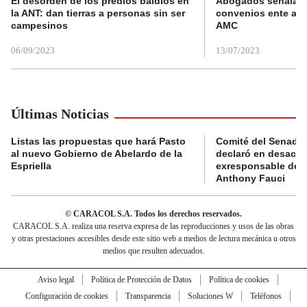
El desorden de los predios baldíos en
Abogados señalan 
la ANT: dan tierras a personas sin ser
convenios ente alc
campesinos
AMC
06/09/2023
13/07/2023
Últimas Noticias
Listas las propuestas que hará Pasto
Comité del Senado 
al nuevo Gobierno de Abelardo de la
declaró en desacat
Espriella
exresponsable de l
Anthony Fauci
© CARACOL S.A. Todos los derechos reservados.
CARACOL S.A. realiza una reserva expresa de las reproducciones y usos de las obras
y otras prestaciones accesibles desde este sitio web a medios de lectura mecánica u otros
medios que resulten adecuados.
Aviso legal
Política de Protección de Datos
Política de cookies
Configuración de cookies
Transparencia
Soluciones W
Teléfonos