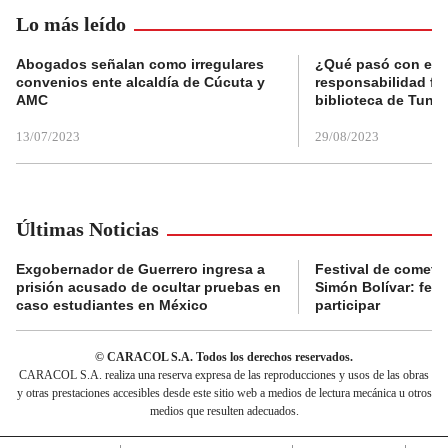
Lo más leído
Abogados señalan como irregulares
¿Qué pasó con el 
convenios ente alcaldía de Cúcuta y
responsabilidad fis
AMC
biblioteca de Tunja
13/07/2023
29/08/2023
Últimas Noticias
Exgobernador de Guerrero ingresa a
Festival de cometa
prisión acusado de ocultar pruebas en
Simón Bolívar: fec
caso estudiantes en México
participar
© CARACOL S.A. Todos los derechos reservados.
CARACOL S.A. realiza una reserva expresa de las reproducciones y usos de las obras
y otras prestaciones accesibles desde este sitio web a medios de lectura mecánica u otros
medios que resulten adecuados.