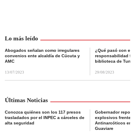
Lo más leído
Abogados señalan como irregulares
¿Qué pasó con el 
convenios ente alcaldía de Cúcuta y
responsabilidad fis
AMC
biblioteca de Tunja
13/07/2023
29/08/2023
Últimas Noticias
Conozca quiénes son los 117 presos
Gobernador reporta
trasladados por el INPEC a cárceles de
explosivos frente 
alta seguridad
Antinarcóticos en 
Guaviare