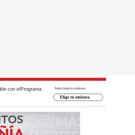
Selecciona tu emisora
ble con el
Programa
Elige tu emisora