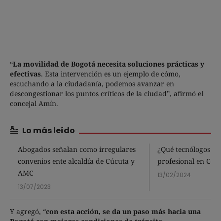
“
La movilidad de Bogotá necesita soluciones prácticas y
efectivas
. Esta intervención es un ejemplo de cómo,
escuchando a la ciudadanía, podemos avanzar en
descongestionar los puntos críticos de la ciudad”, afirmó el
concejal Amín.
Lo más leído
Abogados señalan como irregulares
¿Qué tecnólogos re
convenios ente alcaldía de Cúcuta y
profesional en Col
AMC
13/02/2024
13/07/2023
Y agregó, “
con esta acción, se da un paso más hacia una