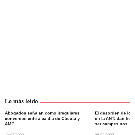
Lo más leído
Abogados señalan como irregulares
El desorden de los
convenios ente alcaldía de Cúcuta y
en la ANT: dan tier
AMC
ser campesinos
13/07/2023
06/09/2023