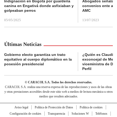
Indignación en Bogotá por guardería
Abogados señalan 
canina en Engativá donde asfixiaban y
convenios ente alc
golpeaban perros
AMC
05/05/2025
13/07/2023
Últimas Noticias
Gobierno electo garantiza un trato
¿Quién es Claudia C
equitativo al cuerpo diplomático en la
exconcejal de Mede
posesión presidencial
viceministra de De
Perfil
© CARACOL S.A. Todos los derechos reservados.
CARACOL S.A. realiza una reserva expresa de las reproducciones y usos de las obras
y otras prestaciones accesibles desde este sitio web a medios de lectura mecánica u otros
medios que resulten adecuados.
Aviso legal
Política de Protección de Datos
Política de cookies
Configuración de cookies
Transparencia
Soluciones W
Teléfonos