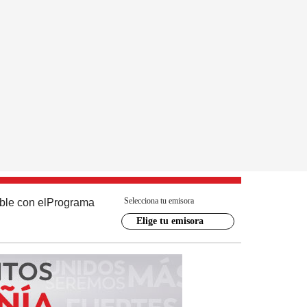
Selecciona tu emisora
ble con el
Programa
Elige tu emisora