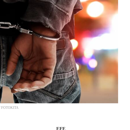
/
FOTOKITA
EFE