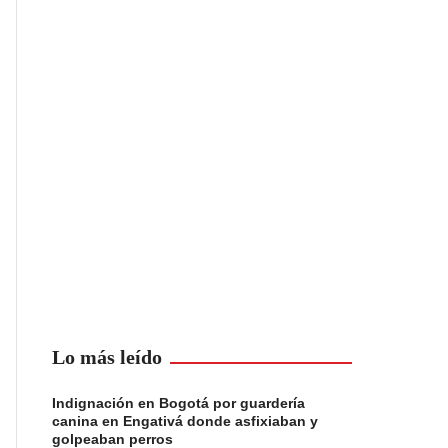
Lo más leído
Indignación en Bogotá por guardería
canina en Engativá donde asfixiaban y
golpeaban perros