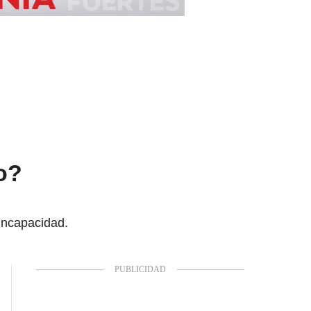
o?
 incapacidad.