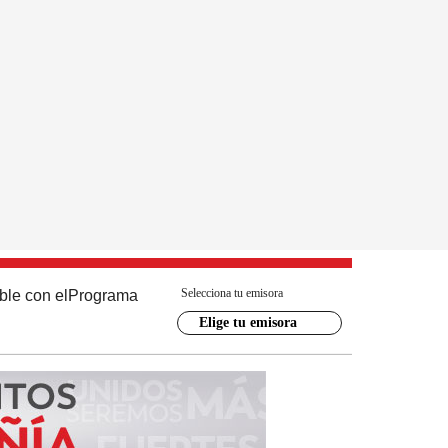
Selecciona tu emisora
ble con el
Programa
Elige tu emisora