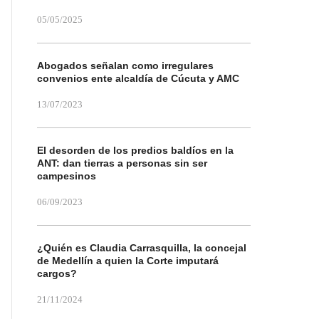
05/05/2025
Abogados señalan como irregulares
convenios ente alcaldía de Cúcuta y AMC
13/07/2023
El desorden de los predios baldíos en la
ANT: dan tierras a personas sin ser
campesinos
06/09/2023
¿Quién es Claudia Carrasquilla, la concejal
de Medellín a quien la Corte imputará
cargos?
21/11/2024