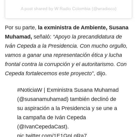
A post shared by W Radio Colombia (@wradioco)
Por su parte,
la exministra de Ambiente,
Susana
Muhamad,
señaló:
“Apoyo la precandidatura de
Iván Cepeda a la Presidencia. Con mucho orgullo,
vamos a ganar una representación ética y lucha
frontal contra la corrupción y el autoritarismo. Con
Cepeda fortalecemos este proyecto”
, dijo.
#NoticiaW
| Exministra Susana Muhamad
(
@susanamuhamad
) también declinó de
su aspiración a la Presidencia y se une a
la campaña de Iván Cepeda
(
@IvanCepedaCast
).
pic.twitter.com/1E1GpLgRa7