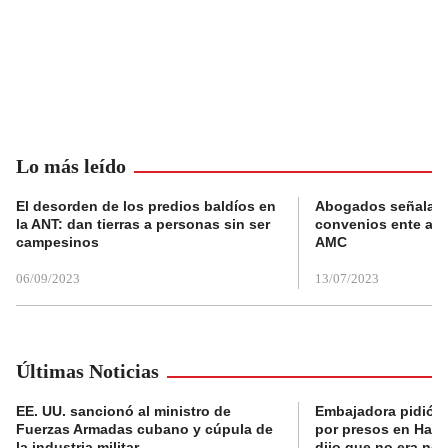
Lo más leído
El desorden de los predios baldíos en
Abogados señalan 
la ANT: dan tierras a personas sin ser
convenios ente alc
campesinos
AMC
06/09/2023
13/07/2023
Últimas Noticias
EE. UU. sancionó al ministro de
Embajadora pidió a
Fuerzas Armadas cubano y cúpula de
por presos en Haití,
la industria militar
dijo que no era nec