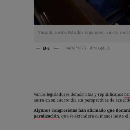
Senado de los Estados Unidos en marzo de 20
EFE
04/10/2025 - 11:20
GMT-5
Varios legisladores demócratas y republicanos
re
entra en su cuarto día sin perspectivas de acue
Algunos congresistas han afirmado que donarán
paralización
, que se extenderá al menos hasta el