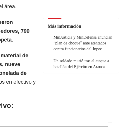
el área.
ueron
Más información
eedores, 799
MinJusticia y MinDefensa anuncian
opeta
.
“plan de choque” ante atentados
contra funcionarios del Inpec
 material de
Un soldado murió tras el ataque a
s, nueve
batallón del Ejército en Arauca
onelada de
os en efectivo y
ivo: