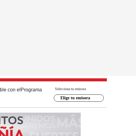
Selecciona tu emisora
ble con el
Programa
Elige tu emisora