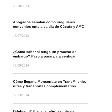
29/08/2023
Abogados señalan como irregulares
convenios ente alcaldía de Cúcuta y AMC
13/07/2023
¿Cómo saber si tengo un proceso de
embargo? Paso a paso para verificar
19/09/2024
Cómo llegar a Monserrate en TransMilenio:
rutas y transportes complementarios
19/03/2024
Odebrecht: Fiscalía retiró escrito de