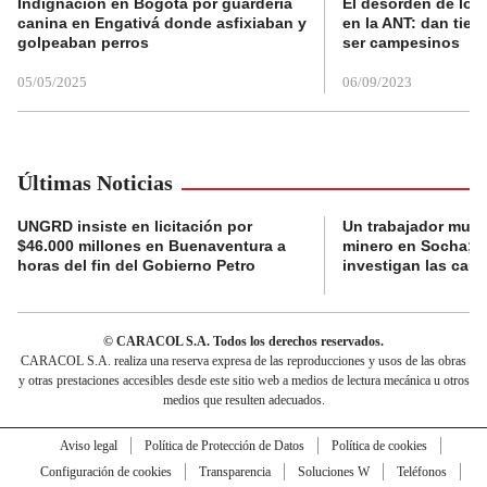
Indignación en Bogotá por guardería
El desorden de los
canina en Engativá donde asfixiaban y
en la ANT: dan tier
golpeaban perros
ser campesinos
05/05/2025
06/09/2023
Últimas Noticias
UNGRD insiste en licitación por
Un trabajador muri
$46.000 millones en Buenaventura a
minero en Socha; a
horas del fin del Gobierno Petro
investigan las cau
© CARACOL S.A. Todos los derechos reservados.
CARACOL S.A. realiza una reserva expresa de las reproducciones y usos de las obras
y otras prestaciones accesibles desde este sitio web a medios de lectura mecánica u otros
medios que resulten adecuados.
Aviso legal
Política de Protección de Datos
Política de cookies
Configuración de cookies
Transparencia
Soluciones W
Teléfonos