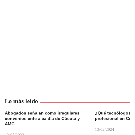
Lo más leído
Abogados señalan como irregulares
¿Qué tecnólogos re
convenios ente alcaldía de Cúcuta y
profesional en Col
AMC
13/02/2024
13/07/2023