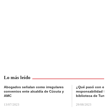
Lo más leído
Abogados señalan como irregulares
¿Qué pasó con el 
convenios ente alcaldía de Cúcuta y
responsabilidad fis
AMC
biblioteca de Tunja
13/07/2023
29/08/2023