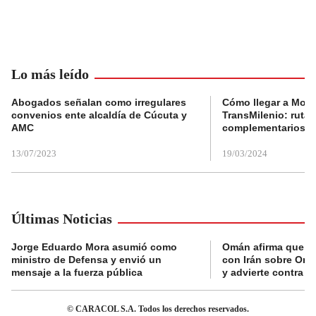
Lo más leído
Abogados señalan como irregulares
Cómo llegar a Mons
convenios ente alcaldía de Cúcuta y
TransMilenio: rutas
AMC
complementarios
13/07/2023
19/03/2024
Últimas Noticias
Jorge Eduardo Mora asumió como
Omán afirma que n
ministro de Defensa y envió un
con Irán sobre Orm
mensaje a la fuerza pública
y advierte contra a
© CARACOL S.A. Todos los derechos reservados.