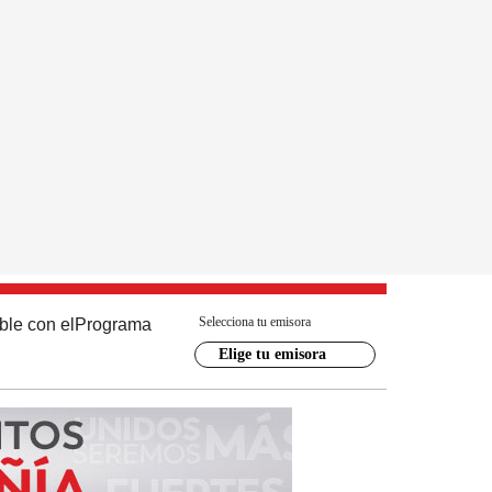
Selecciona tu emisora
ble con el
Programa
Elige tu emisora