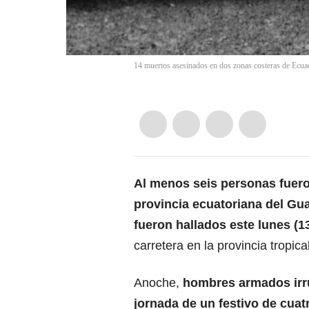
14 muertos asesinados en dos zonas costeras de Ecua
Al menos seis personas fuero
provincia
ecuatoriana
del Gua
fueron hallados este lunes (1
carretera en la provincia tropic
Anoche,
hombres armados irru
jornada de un festivo de cua