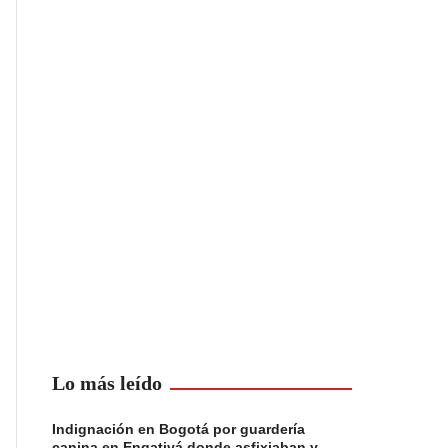
Lo más leído
Indignación en Bogotá por guardería
canina en Engativá donde asfixiaban y