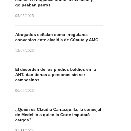
golpeaban perros
05/05/2025
Abogados señalan como irregulares
convenios ente alcaldía de Cúcuta y AMC
13/07/2023
El desorden de los predios baldíos en la
ANT: dan tierras a personas sin ser
campesinos
06/09/2023
¿Quién es Claudia Carrasquilla, la concejal
de Medellín a quien la Corte imputará
cargos?
21/11/2024