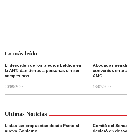
Lo más leído
El desorden de los predios baldíos en
Abogados señalan 
la ANT: dan tierras a personas sin ser
convenios ente alc
campesinos
AMC
06/09/2023
13/07/2023
Últimas Noticias
Listas las propuestas desde Pasto al
Comité del Senado 
nuevo Gobierno
declaró en desacat