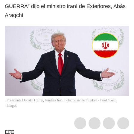
GUERRA” dijo el ministro iraní de Exteriores, Abás
Araqchí
Presidente Donald Trump, bandera Irán. Foto: Suzanne Plunkett - Pool / Getty
Images
EFE