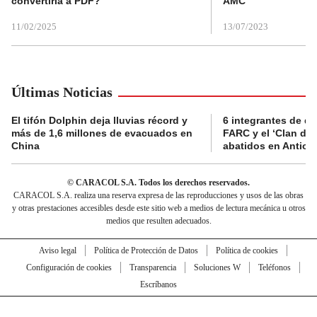
convertirla a PDF?
AMC
11/02/2025
13/07/2023
Últimas Noticias
El tifón Dolphin deja lluvias récord y
6 integrantes de di
más de 1,6 millones de evacuados en
FARC y el ‘Clan del
China
abatidos en Antioq
© CARACOL S.A. Todos los derechos reservados.
CARACOL S.A. realiza una reserva expresa de las reproducciones y usos de las obras
y otras prestaciones accesibles desde este sitio web a medios de lectura mecánica u otros
medios que resulten adecuados.
Aviso legal
Política de Protección de Datos
Política de cookies
Configuración de cookies
Transparencia
Soluciones W
Teléfonos
Escríbanos