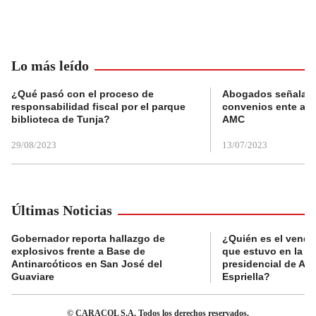
Lo más leído
¿Qué pasó con el proceso de
Abogados señalan 
responsabilidad fiscal por el parque
convenios ente alc
biblioteca de Tunja?
AMC
29/08/2023
13/07/2023
Últimas Noticias
Gobernador reporta hallazgo de
¿Quién es el vende
explosivos frente a Base de
que estuvo en la p
Antinarcóticos en San José del
presidencial de Abe
Guaviare
Espriella?
© CARACOL S.A. Todos los derechos reservados.