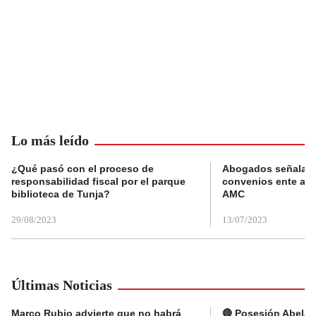
Lo más leído
¿Qué pasó con el proceso de
Abogados señalan 
responsabilidad fiscal por el parque
convenios ente alc
biblioteca de Tunja?
AMC
29/08/2023
13/07/2023
Últimas Noticias
Marco Rubio advierte que no habrá
🔴 Posesión Abelard