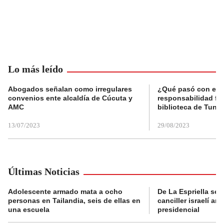
Lo más leído
Abogados señalan como irregulares
¿Qué pasó con el 
convenios ente alcaldía de Cúcuta y
responsabilidad fis
AMC
biblioteca de Tunja
13/07/2023
29/08/2023
Últimas Noticias
Adolescente armado mata a ocho
De La Espriella se 
personas en Tailandia, seis de ellas en
canciller israelí a
una escuela
presidencial