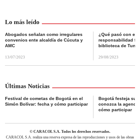
Lo más leído
Abogados señalan como irregulares
¿Qué pasó con el 
convenios ente alcaldía de Cúcuta y
responsabilidad fis
AMC
biblioteca de Tunja
13/07/2023
29/08/2023
Últimas Noticias
Festival de cometas de Bogotá en el
Bogotá festeja su 
Simón Bolívar: fecha y cómo participar
conozca la agenda 
cómo participar
© CARACOL S.A. Todos los derechos reservados.
CARACOL S.A. realiza una reserva expresa de las reproducciones y usos de las obras