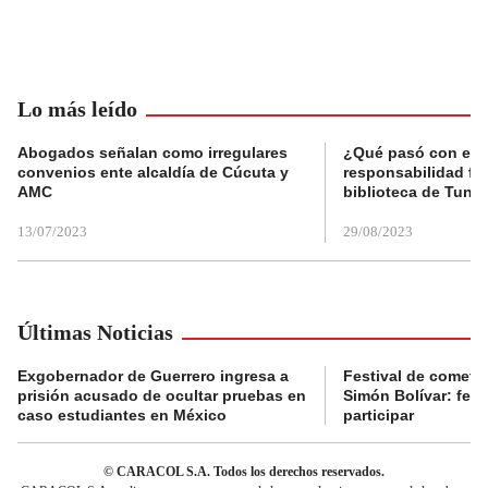
Lo más leído
Abogados señalan como irregulares
¿Qué pasó con el 
convenios ente alcaldía de Cúcuta y
responsabilidad fis
AMC
biblioteca de Tunja
13/07/2023
29/08/2023
Últimas Noticias
Exgobernador de Guerrero ingresa a
Festival de cometa
prisión acusado de ocultar pruebas en
Simón Bolívar: fec
caso estudiantes en México
participar
© CARACOL S.A. Todos los derechos reservados.