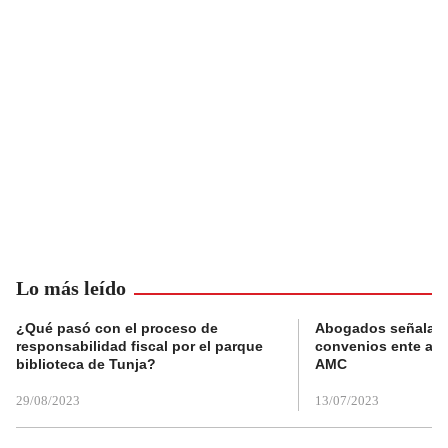
Lo más leído
¿Qué pasó con el proceso de
Abogados señalan 
responsabilidad fiscal por el parque
convenios ente alc
biblioteca de Tunja?
AMC
29/08/2023
13/07/2023