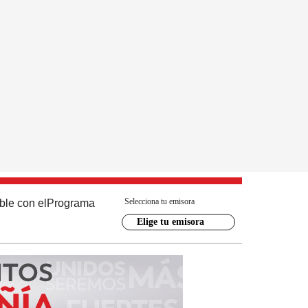
Selecciona tu emisora
ble con el
Programa
Elige tu emisora