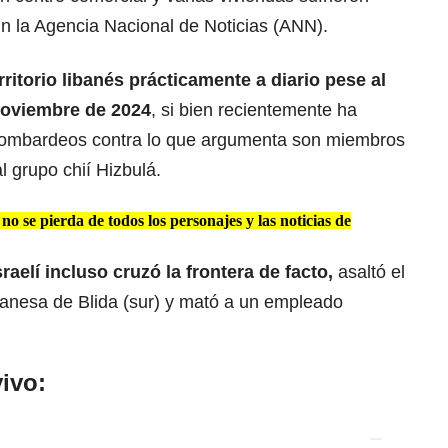
n la Agencia Nacional de Noticias (ANN).
rritorio libanés prácticamente a diario
pese al
noviembre de 2024
, si bien recientemente ha
 bombardeos contra lo que argumenta son miembros
l grupo chií Hizbulá.
o se pierda de todos los personajes y las noticias de
sraelí
incluso cruzó la frontera de facto,
asaltó el
banesa de Blida (sur) y mató a un empleado
ivo: