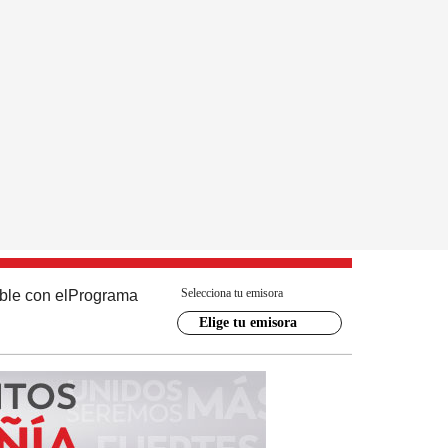
Selecciona tu emisora
ble con el
Programa
Elige tu emisora