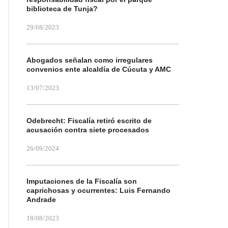
biblioteca de Tunja?
29/08/2023
Abogados señalan como irregulares
convenios ente alcaldía de Cúcuta y AMC
13/07/2023
Odebrecht: Fiscalía retiró escrito de
acusación contra siete procesados
26/09/2024
Imputaciones de la Fiscalía son
caprichosas y ocurrentes: Luis Fernando
Andrade
18/08/2023