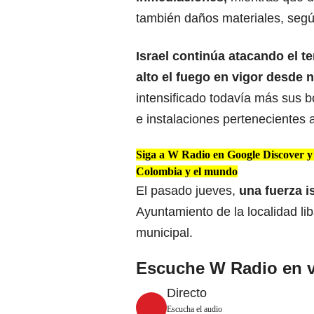
también daños materiales, segú
Israel continúa atacando el te
alto el fuego
en vigor desde 
intensificado todavía más sus
e instalaciones pertenecientes a
Siga a W Radio en Google Discover y n
Colombia y el mundo
El pasado jueves,
una fuerza i
Ayuntamiento de la localidad li
municipal.
Escuche W Radio en v
Directo
Escucha el audio