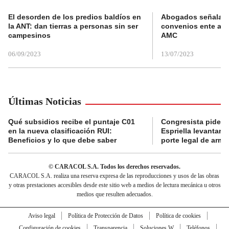
El desorden de los predios baldíos en
Abogados señalan 
la ANT: dan tierras a personas sin ser
convenios ente alc
campesinos
AMC
06/09/2023
13/07/2023
Últimas Noticias
Qué subsidios recibe el puntaje C01
Congresista pide a
en la nueva clasificación RUI:
Espriella levantar la
Beneficios y lo que debe saber
porte legal de arma
© CARACOL S.A. Todos los derechos reservados.
CARACOL S.A. realiza una reserva expresa de las reproducciones y usos de las obras
y otras prestaciones accesibles desde este sitio web a medios de lectura mecánica u otros
medios que resulten adecuados.
Aviso legal
Política de Protección de Datos
Política de cookies
Configuración de cookies
Transparencia
Soluciones W
Teléfonos