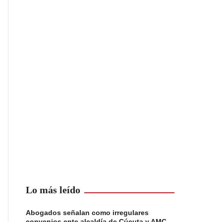
Lo más leído
Abogados señalan como irregulares
convenios ente alcaldía de Cúcuta y AMC