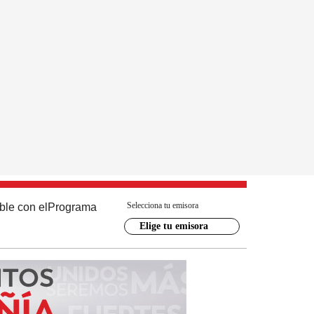
Selecciona tu emisora
ble con el
Programa
Elige tu emisora