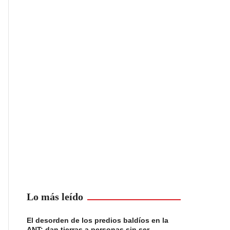
Lo más leído
El desorden de los predios baldíos en la
ANT: dan tierras a personas sin ser