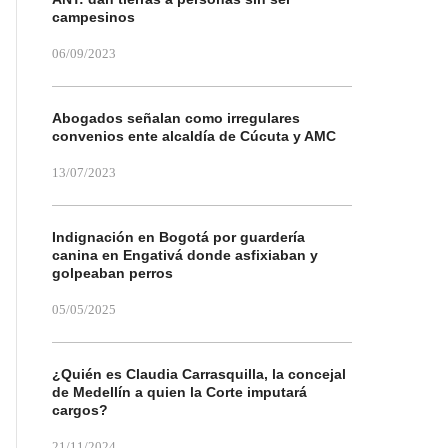
campesinos
06/09/2023
Abogados señalan como irregulares
convenios ente alcaldía de Cúcuta y AMC
13/07/2023
Indignación en Bogotá por guardería
canina en Engativá donde asfixiaban y
golpeaban perros
05/05/2025
¿Quién es Claudia Carrasquilla, la concejal
de Medellín a quien la Corte imputará
cargos?
21/11/2024