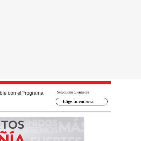
Selecciona tu emisora
ble con el
Programa
Elige tu emisora