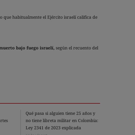
lo que habitualmente el Ejército israelí califica de
muerto bajo fuego israelí,
según el recuento del
Qué pasa si alguien tiene 25 años y
¿Qué es el F
rtes
no tiene libreta militar en Colombia:
de la OCDE
Ley 2341 de 2023 explicada
08/07/2025