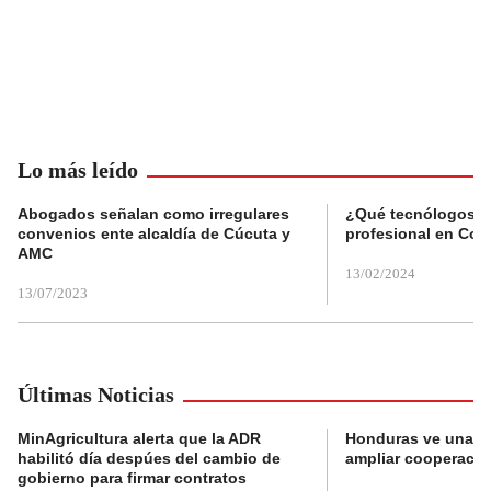
Lo más leído
Abogados señalan como irregulares
¿Qué tecnólogos re
convenios ente alcaldía de Cúcuta y
profesional en Col
AMC
13/02/2024
13/07/2023
Últimas Noticias
MinAgricultura alerta que la ADR
Honduras ve una o
habilitó día despúes del cambio de
ampliar cooperaci
gobierno para firmar contratos