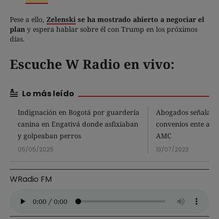
Pese a ello,
Zelenski
se ha mostrado abierto a negociar el
plan
y espera hablar sobre él con Trump en los próximos
días.
Escuche W Radio en vivo:
Lo más leído
Indignación en Bogotá por guardería
Abogados señalan 
canina en Engativá donde asfixiaban
convenios ente alca
y golpeaban perros
AMC
05/05/2025
13/07/2023
WRadio FM