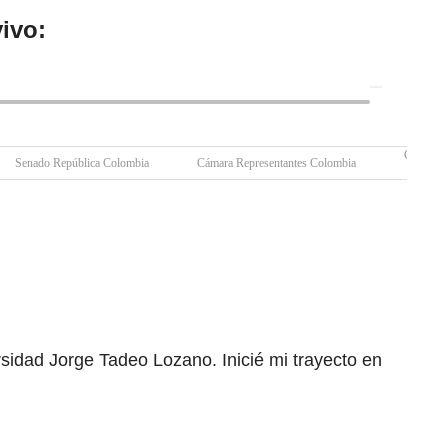
ivo:
Gustavo 
Senado República Colombia
Cámara Representantes Colombia
rsidad Jorge Tadeo Lozano. Inicié mi trayecto en