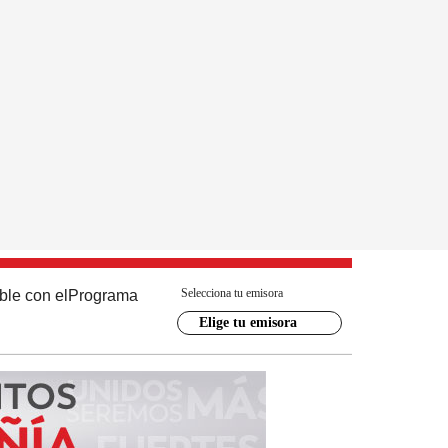
Selecciona tu emisora
ble con el
Programa
Elige tu emisora