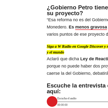
¿Gobierno Petro tien
su proyecto?
“Esa reforma no es del Gobierno,
Monedero.
Es
menos gravosa
varios puntos de ese proyecto de
Siga a W Radio en Google Discover y no
y el mundo
Aclaró que dicha
Ley de React
porque no puede haber dos proy
caerse la del Gobierno, debatir
Escuche la entrevista
aquí:
Escucha el audio
00:00:00