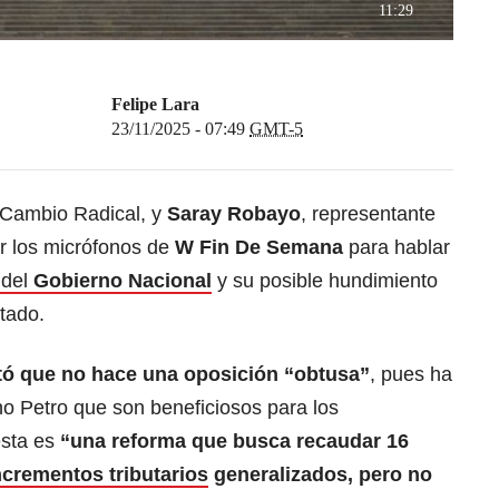
11:29
Felipe Lara
23/11/2025 - 07:49
GMT-5
 Cambio Radical, y
Saray Robayo
, representante
or los micrófonos de
W Fin De Semana
para hablar
 del
Gobierno Nacional
y su posible hundimiento
tado.
ltó que no hace una oposición “obtusa”
, pues ha
o Petro que son beneficiosos para los
esta es
“una reforma que busca recaudar 16
ncrementos tributarios
generalizados, pero no