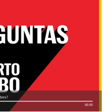
bres?
00:00