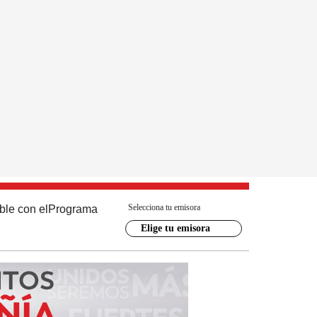
Selecciona tu emisora
ble con el
Programa
Elige tu emisora