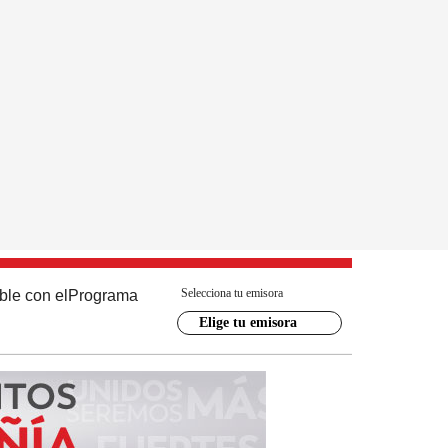
Selecciona tu emisora
ble con el
Programa
Elige tu emisora