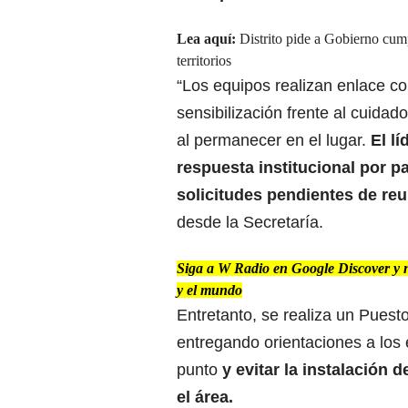
Lea aquí:
Distrito pide a Gobierno cu
territorios
“Los equipos realizan enlace co
sensibilización frente al cuida
al permanecer en el lugar.
El lí
respuesta institucional por p
solicitudes pendientes de reub
desde la Secretaría.
Siga a W Radio en Google Discover y no
y el mundo
Entretanto, se realiza un Puest
entregando orientaciones a los
punto
y
evitar la instalación
de
el área.