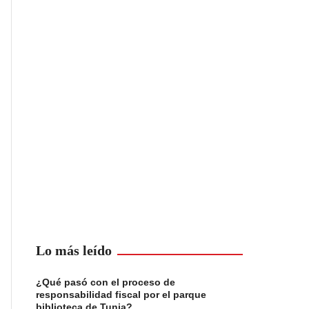
Lo más leído
¿Qué pasó con el proceso de
responsabilidad fiscal por el parque
biblioteca de Tunja?