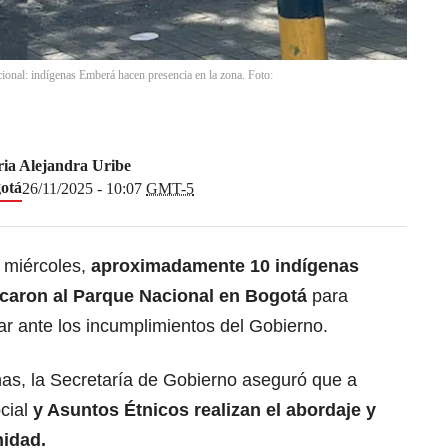
onal: indígenas Emberá hacen presencia en la zona. Foto:
ia Alejandra Uribe
otá
26/11/2025 - 10:07
GMT-5
 miércoles,
aproximadamente
10 indígenas
caron al Parque Nacional en Bogotá
para
ar ante los incumplimientos del Gobierno.
nas, la Secretaría de Gobierno aseguró que a
ocial
y Asuntos Étnicos realizan el abordaje y
idad.