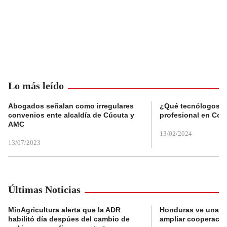
Lo más leído
Abogados señalan como irregulares
¿Qué tecnólogos re
convenios ente alcaldía de Cúcuta y
profesional en Col
AMC
13/02/2024
13/07/2023
Últimas Noticias
MinAgricultura alerta que la ADR
Honduras ve una o
habilitó día despúes del cambio de
ampliar cooperaci