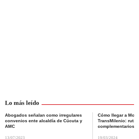
Lo más leído
Abogados señalan como irregulares
Cómo llegar a Mons
convenios ente alcaldía de Cúcuta y
TransMilenio: rutas
AMC
complementarios
13/07/2023
19/03/2024