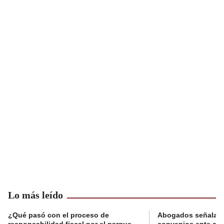
Lo más leído
¿Qué pasó con el proceso de
Abogados señalan 
responsabilidad fiscal por el parque
convenios ente alc