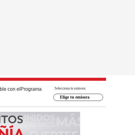
Selecciona tu emisora
ble con el
Programa
Elige tu emisora