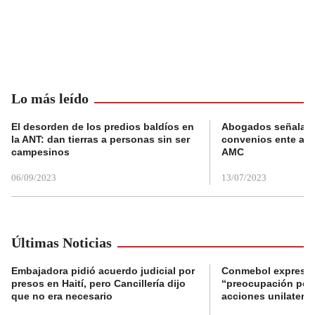
Lo más leído
El desorden de los predios baldíos en
Abogados señalan 
la ANT: dan tierras a personas sin ser
convenios ente alc
campesinos
AMC
06/09/2023
13/07/2023
Últimas Noticias
Embajadora pidió acuerdo judicial por
Conmebol expresó
presos en Haití, pero Cancillería dijo
“preocupación por 
que no era necesario
acciones unilateral