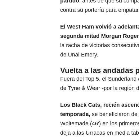
partido
, antes de que su comp
contra su portería para empatar 
El West Ham volvió a adelanta
segunda mitad Morgan Roger
la racha de victorias consecuti
de Unai Emery.
Vuelta a las andadas 
Fuera del Top 5, el Sunderland 
de Tyne & Wear -por la región 
Los Black Cats, recién ascen
temporada
,
se beneficiaron de 
Woltemade (46′) en los primero
deja a las Urracas en media tabl