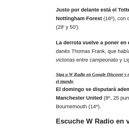
Justo por delante está el Tott
Nottingham Forest
(16º), con
(28′ y 50′).
La derrota vuelve a poner en 
danés Thomas Frank, que había
victorias entre campeonato y 
Siga a W Radio en Google Discover y no
el mundo
El domingo se disputará adem
Manchester United
(8º, 25 pun
Bournemouth (14º).
Escuche W Radio en v