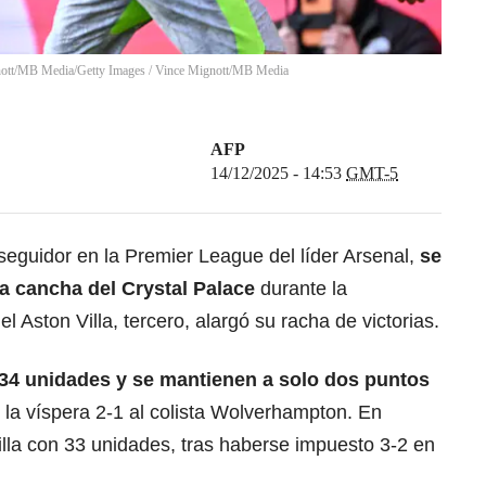
gnott/MB Media/Getty Images
/
Vince Mignott/MB Media
AFP
14/12/2025 - 14:53
GMT-5
seguidor en la Premier League del líder Arsenal,
se
la cancha del
Crystal Palace
durante la
l Aston Villa, tercero, alargó su racha de victorias.
s 34 unidades y se mantienen a solo dos puntos
 la víspera 2-1 al colista Wolverhampton. En
Villa con 33 unidades, tras haberse impuesto 3-2 en