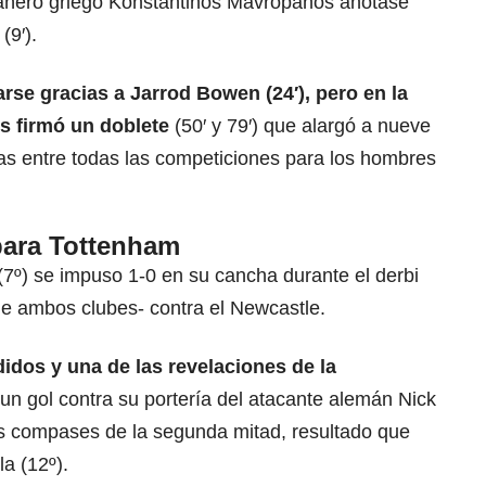
añero griego Konstantinos Mavropanos anotase
(9′).
rse gracias a Jarrod Bowen (24′), pero en la
s firmó un doblete
(50′ y 79′) que alargó a nueve
vas entre todas las competiciones para los hombres
para Tottenham
(7º) se impuso 1-0 en su cancha durante el derbi
de ambos clubes- contra el Newcastle.
didos y una de las revelaciones de
la
un gol contra su portería del atacante alemán Nick
s compases de la segunda mitad, resultado que
a (12º).