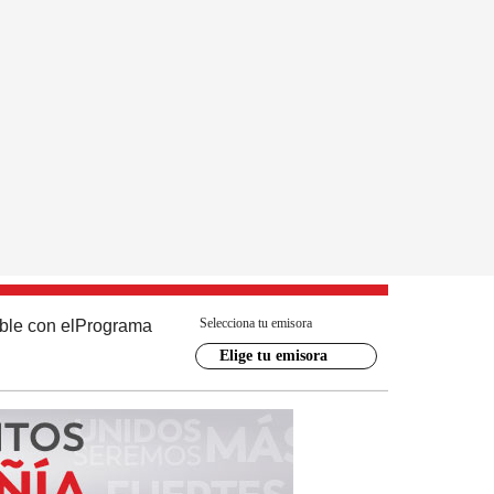
Selecciona tu emisora
ble con el
Programa
Elige tu emisora