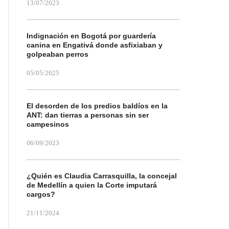
13/07/2023
Indignación en Bogotá por guardería
canina en Engativá donde asfixiaban y
golpeaban perros
05/05/2025
El desorden de los predios baldíos en la
ANT: dan tierras a personas sin ser
campesinos
06/09/2023
¿Quién es Claudia Carrasquilla, la concejal
de Medellín a quien la Corte imputará
cargos?
21/11/2024