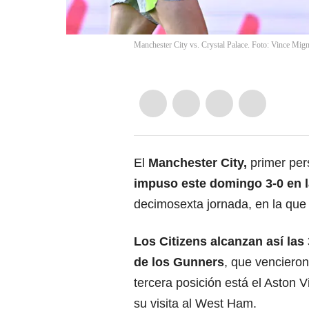
Manchester City vs. Crystal Palace. Foto: Vince Mi
El
Manchester City,
primer per
impuso este domingo 3-0 en 
decimosexta jornada, en la que e
Los Citizens alcanzan así la
de los Gunners
, que vencieron
tercera posición está el Aston 
su visita al West Ham.